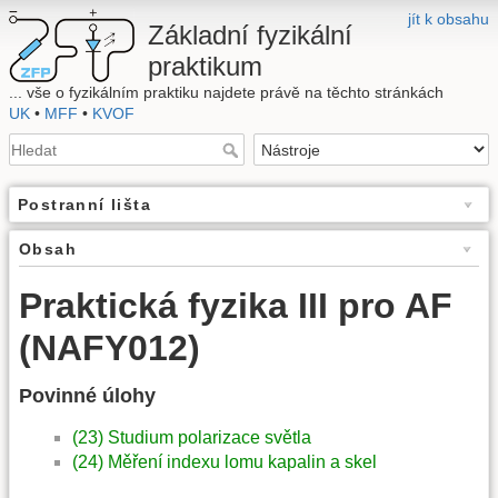
jít k obsahu
Základní fyzikální
praktikum
... vše o fyzikálním praktiku najdete právě na těchto stránkách
UK
•
MFF
•
KVOF
Postranní lišta
Obsah
Praktická fyzika III pro AF
(NAFY012)
Povinné úlohy
(23) Studium polarizace světla
(24) Měření indexu lomu kapalin a skel