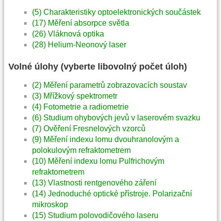
(5) Charakteristiky optoelektronických součástek
(17) Měření absorpce světla
(26) Vláknová optika
(28) Helium-Neonový laser
Volné úlohy (vyberte libovolný počet úloh)
(2) Měření parametrů zobrazovacích soustav
(3) Mřížkový spektrometr
(4) Fotometrie a radiometrie
(6) Studium ohybových jevů v laserovém svazku
(7) Ověření Fresnelových vzorců
(9) Měření indexu lomu dvouhranolovým a
polokulovým refraktometrem
(10) Měření indexu lomu Pulfrichovým
refraktometrem
(13) Vlastnosti rentgenového záření
(14) Jednoduché optické přístroje. Polarizační
mikroskop
(15) Studium polovodičového laseru