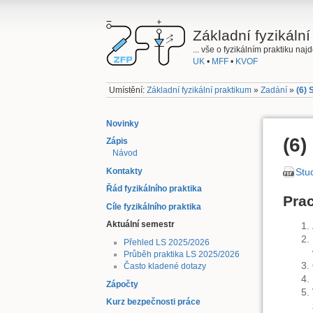
Základní fyzikální
... vše o fyzikálním praktiku na
UK
•
MFF
•
KVOF
Umístění:
Základní fyzikální praktikum
»
Zadání
»
(6)
Novinky
(6
Zápis
Návod
Kontakty
Stud
Řád fyzikálního praktika
Pra
Cíle fyzikálního praktika
Aktuální semestr
Přehled LS 2025/2026
Průběh praktika LS 2025/2026
Často kladené dotazy
Zápočty
Kurz bezpečnosti práce