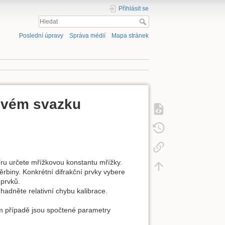
Přihlásit se
Poslední úpravy
Správa médií
Mapa stránek
rovém svazku
u určete mřížkovou konstantu mřížky.
rbiny. Konkrétní difrakční prvky vybere
 prvků.
hadněte relativní chybu kalibrace.
rém případě jsou spočtené parametry