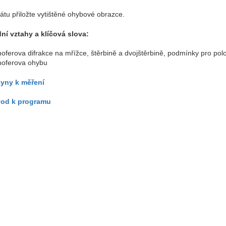
rátu přiložte vytištěné ohybové obrazce.
ní vztahy a klíčová slova:
oferova difrakce na mřížce, štěrbině a dvojštěrbině, podmínky pro pol
hoferova ohybu
yny k měření
od k programu