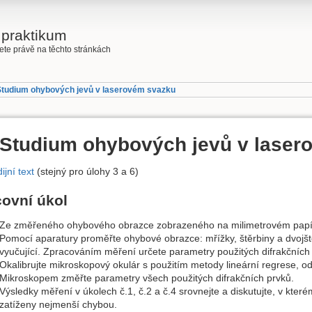
 praktikum
jdete právě na těchto stránkách
 Studium ohybových jevů v laserovém svazku
) Studium ohybových jevů v lase
ijní text
(stejný pro úlohy 3 a 6)
covní úkol
Ze změřeného ohybového obrazce zobrazeného na milimetrovém papír
Pomocí aparatury proměřte ohybové obrazce: mřížky, štěrbiny a dvojště
vyučující. Zpracováním měření určete parametry použitých difrakčních
Okalibrujte mikroskopový okulár s použitím metody lineární regrese, od
Mikroskopem změřte parametry všech použitých difrakčních prvků.
Výsledky měření v úkolech č.1, č.2 a č.4 srovnejte a diskutujte, v kte
zatíženy nejmenší chybou.