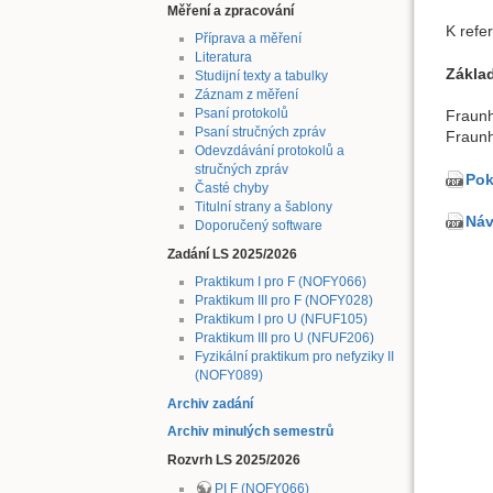
Měření a zpracování
K refe
Příprava a měření
Literatura
Základ
Studijní texty a tabulky
Záznam z měření
Psaní protokolů
Fraunh
Psaní stručných zpráv
Fraun
Odevzdávání protokolů a
stručných zpráv
Pok
Časté chyby
Titulní strany a šablony
Náv
Doporučený software
Zadání LS 2025/2026
Praktikum I pro F (NOFY066)
Praktikum III pro F (NOFY028)
Praktikum I pro U (NFUF105)
Praktikum III pro U (NFUF206)
Fyzikální praktikum pro nefyziky II
(NOFY089)
Archiv zadání
Archiv minulých semestrů
Rozvrh LS 2025/2026
PI F (NOFY066)