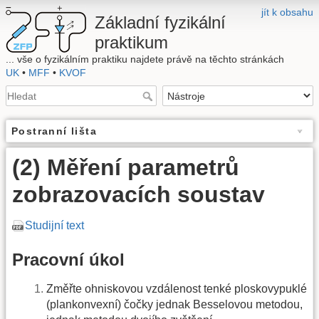
jít k obsahu
Základní fyzikální
praktikum
... vše o fyzikálním praktiku najdete právě na těchto stránkách
UK
•
MFF
•
KVOF
Postranní lišta
(2) Měření parametrů
zobrazovacích soustav
Studijní text
Pracovní úkol
Změřte ohniskovou vzdálenost tenké ploskovypuklé
(plankonvexní) čočky jednak Besselovou metodou,