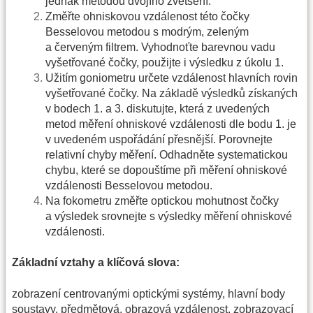
jednak metodou dvojího zvětšení.
Změřte ohniskovou vzdálenost této čočky
Besselovou metodou s modrým, zeleným
a červeným filtrem. Vyhodnoťte barevnou vadu
vyšetřované čočky, použijte i výsledku z úkolu 1.
Užitím goniometru určete vzdálenost hlavních rovin
vyšetřované čočky. Na základě výsledků získaných
v bodech 1. a 3. diskutujte, která z uvedených
metod měření ohniskové vzdálenosti dle bodu 1. je
v uvedeném uspořádání přesnější. Porovnejte
relativní chyby měření. Odhadněte systematickou
chybu, které se dopouštíme při měření ohniskové
vzdálenosti Besselovou metodou.
Na fokometru změřte optickou mohutnost čočky
a výsledek srovnejte s výsledky měření ohniskové
vzdálenosti.
Základní vztahy a klíčová slova:
zobrazení centrovanými optickými systémy, hlavní body
soustavy, předmětová, obrazová vzdálenost, zobrazovací