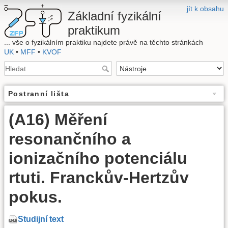
jít k obsahu
Základní fyzikální
praktikum
... vše o fyzikálním praktiku najdete právě na těchto stránkách
UK
•
MFF
•
KVOF
Postranní lišta
(A16) Měření
resonančního a
ionizačního potenciálu
rtuti. Franckův-Hertzův
pokus.
Studijní text