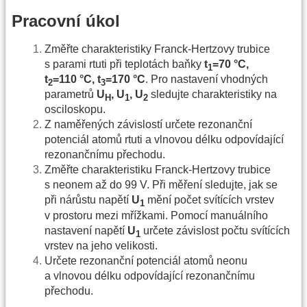
Pracovní úkol
Změřte charakteristiky Franck-Hertzovy trubice
s parami rtuti při teplotách baňky
t
=70 °C,
1
t
=110 °C, t
=170 °C
. Pro nastavení vhodných
2
3
parametrů
U
, U
, U
sledujte charakteristiky na
H
1
2
osciloskopu.
Z naměřených závislostí určete rezonanční
potenciál atomů rtuti a vlnovou délku odpovídající
rezonančnímu přechodu.
Změřte charakteristiku Franck-Hertzovy trubice
s neonem až do 99 V. Při měření sledujte, jak se
při nárůstu napětí
U
mění počet svítících vrstev
1
v prostoru mezi mřížkami. Pomocí manuálního
nastavení napětí
U
určete závislost počtu svítících
1
vrstev na jeho velikosti.
Určete rezonanční potenciál atomů neonu
a vlnovou délku odpovídající rezonančnímu
přechodu.