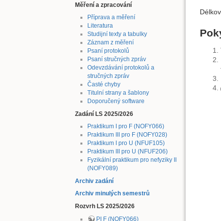
Měření a zpracování
Délkov
Příprava a měření
Literatura
Pok
Studijní texty a tabulky
Záznam z měření
Psaní protokolů
Psaní stručných zpráv
Odevzdávání protokolů a
stručných zpráv
Časté chyby
Titulní strany a šablony
Doporučený software
Zadání LS 2025/2026
Praktikum I pro F (NOFY066)
Praktikum III pro F (NOFY028)
Praktikum I pro U (NFUF105)
Praktikum III pro U (NFUF206)
Fyzikální praktikum pro nefyziky II
(NOFY089)
Archiv zadání
Archiv minulých semestrů
Rozvrh LS 2025/2026
PI F (NOFY066)