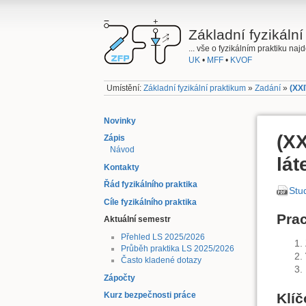
Základní fyzikální
... vše o fyzikálním praktiku na
UK
•
MFF
•
KVOF
Umístění:
Základní fyzikální praktikum
»
Zadání
»
(XXI
Novinky
(XX
Zápis
Návod
lát
Kontakty
Řád fyzikálního praktika
Stud
Cíle fyzikálního praktika
Pra
Aktuální semestr
Přehled LS 2025/2026
Průběh praktika LS 2025/2026
Často kladené dotazy
Zápočty
Klíč
Kurz bezpečnosti práce