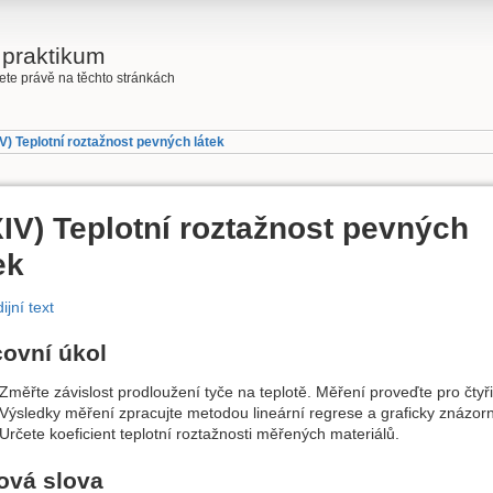
 praktikum
jdete právě na těchto stránkách
V) Teplotní roztažnost pevných látek
IV) Teplotní roztažnost pevných
ek
ijní text
covní úkol
Změřte závislost prodloužení tyče na teplotě. Měření proveďte pro čtyři
Výsledky měření zpracujte metodou lineární regrese a graficky znázorn
Určete koeficient teplotní roztažnosti měřených materiálů.
ová slova