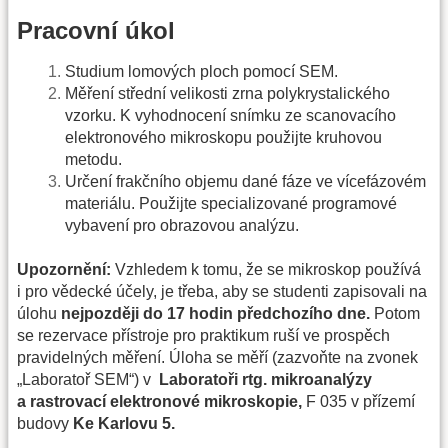
Pracovní úkol
Studium lomových ploch pomocí SEM.
Měření střední velikosti zrna polykrystalického
vzorku. K vyhodnocení snímku ze scanovacího
elektronového mikroskopu použijte kruhovou
metodu.
Určení frakčního objemu dané fáze ve vícefázovém
materiálu. Použijte specializované programové
vybavení pro obrazovou analýzu.
Upozornění:
Vzhledem k tomu, že se mikroskop používá
i pro vědecké účely, je třeba, aby se studenti zapisovali na
úlohu
nejpozději do 17 hodin předchozího dne.
Potom
se rezervace přístroje pro praktikum ruší ve prospěch
pravidelných měření. Úloha se měří (zazvoňte na zvonek
„Laboratoř SEM“) v
Laboratoři rtg. mikroanalýzy
a rastrovací elektronové mikroskopie,
F 035 v přízemí
budovy
Ke Karlovu 5.