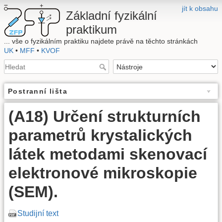
jít k obsahu
Základní fyzikální
praktikum
... vše o fyzikálním praktiku najdete právě na těchto stránkách
UK
•
MFF
•
KVOF
Postranní lišta
(A18) Určení strukturních
parametrů krystalických
látek metodami skenovací
elektronové mikroskopie
(SEM).
Studijní text