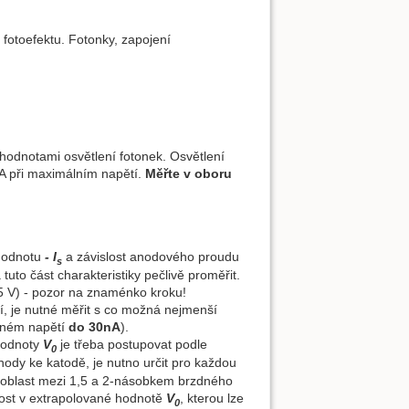
a fotoefektu. Fotonky, zapojení
 hodnotami osvětlení fotonek. Osvětlení
nA při maximálním napětí.
Měřte v oboru
hodnotu
- I
a závislost anodového proudu
s
tuto část charakteristiky pečlivě proměřit.
5 V) - pozor na znaménko kroku!
í, je nutné měřit s co možná nejmenší
zdném napětí
do 30nA
).
 hodnoty
V
je třeba postupovat podle
0
nody ke katodě, je nutno určit pro každou
žít oblast mezi 1,5 a 2-násobkem brzdného
st v extrapolované hodnotě
V
, kterou lze
0