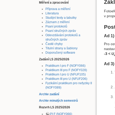
Zákl
Měření a zpracování
Příprava a měření
Fotoef
Literatura
v prop
Studijní texty a tabulky
Záznam z měření
Pos
Psaní protokolů
Psaní stručných zpráv
Odevzdávání protokolů a
Ad 1)
stručných zpráv
Pro os
Časté chyby
Titulní strany a šablony
nastav
Doporučený software
-3 <
U
Zadání LS 2025/2026
Ad 3)
Praktikum I pro F (NOFY066)
Praktikum III pro F (NOFY028)
Praktikum I pro U (NFUF105)
Praktikum III pro U (NFUF206)
Fyzikální praktikum pro nefyziky II
(NOFY089)
Archiv zadání
Archiv minulých semestrů
Rozvrh LS 2025/2026
PI F (NOFY066)