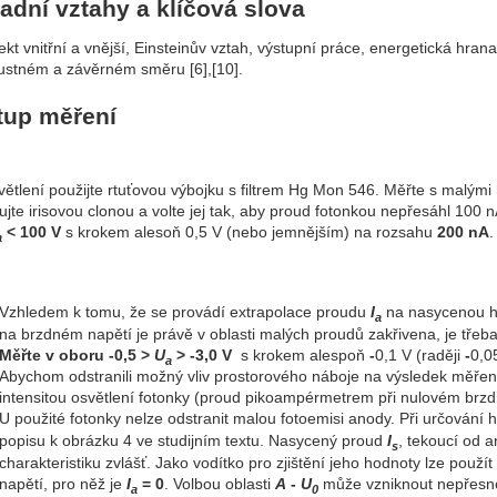
adní vztahy a klíčová slova
ekt vnitřní a vnější, Einsteinův vztah, výstupní práce, energetická hran
ustném a závěrném směru [6],[10].
tup měření
větlení použijte rtuťovou výbojku s filtrem Hg Mon 546. Měřte s malými
ujte irisovou clonou a volte jej tak, aby proud fotonkou nepřesáhl 100 
< 100 V
s krokem alesoň 0,5 V (nebo jemnějším) na rozsahu
200 nA
.
a
Vzhledem k tomu, že se provádí extrapolace proudu
I
na nasycenou 
a
na brzdném napětí je právě v oblasti malých proudů zakřivena, je třeba 
Měřte v oboru -0,5 >
U
> -3,0 V
s krokem alespoň
-
0,1 V (raději
-
0,0
a
Abychom odstranili možný vliv prostorového náboje na výsledek měřen
intensitou osvětlení fotonky (proud pikoampérmetrem při nulovém br
U použité fotonky nelze odstranit malou fotoemisi anody. Při určování
popisu k obrázku 4 ve studijním textu. Nasycený proud
I
, tekoucí od a
s
charakteristiku zvlášť. Jako vodítko pro zjištění jeho hodnoty lze pou
napětí, pro něž je
I
= 0
. Volbou oblasti
A - U
může vzniknout nepřesno
a
0