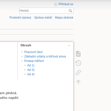
Přihlásit se
Poslední úpravy
Správa médií
Mapa stránek
Obsah
Pracovní úkol
Základní vztahy a klíčová slova
Postup měření
Ad 1)
Ad 3)
Ad 4)
ynem plněná.
vého napětí.