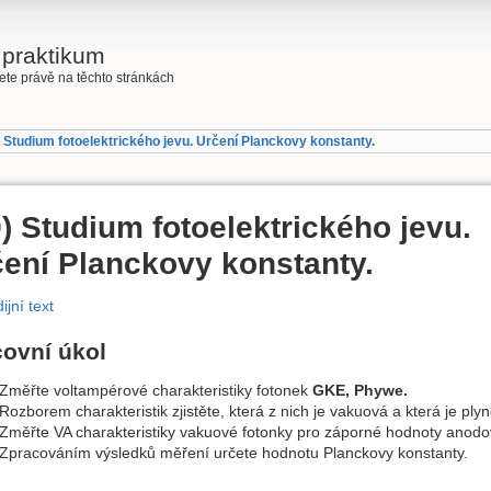
 praktikum
jdete právě na těchto stránkách
 Studium fotoelektrického jevu. Určení Planckovy konstanty.
) Studium fotoelektrického jevu.
ení Planckovy konstanty.
ijní text
covní úkol
Změřte voltampérové charakteristiky fotonek
GKE, Phywe.
Rozborem charakteristik zjistěte, která z nich je vakuová a která je pl
Změřte VA charakteristiky vakuové fotonky pro záporné hodnoty anodo
Zpracováním výsledků měření určete hodnotu Planckovy konstanty.