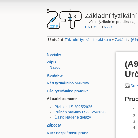
Základní fyzikální
... vše o fyzikálním praktiku na
UK
•
MFF
•
KVOF
Umístění:
Základní fyzikální praktikum
»
Zadání
»
(A9)
Novinky
(A9
Zápis
Návod
Urč
Kontakty
Řád fyzikálního praktika
Stud
Cíle fyzikálního praktika
Pra
Aktuální semestr
Přehled LS 2025/2026
Průběh praktika LS 2025/2026
Často kladené dotazy
Zápočty
Kurz bezpečnosti práce