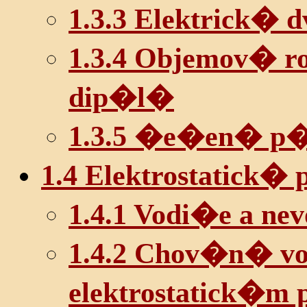
1.3.3 Elektrick� d
1.3.4 Objemov� r
dip�l�
1.3.5 �e�en� p
1.4 Elektrostatick�
1.4.1 Vodi�e a ne
1.4.2 Chov�n� v
elektrostatick�m p