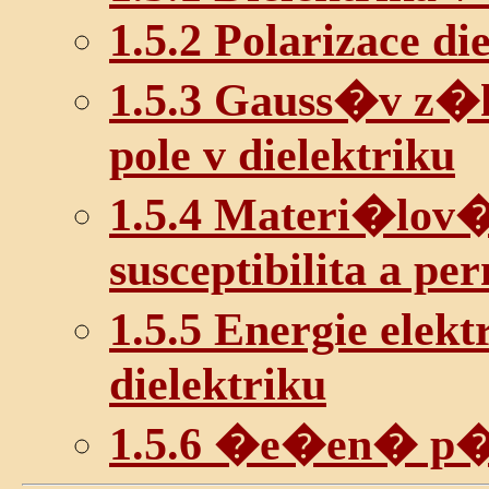
1.5.2 Polarizace di
1.5.3 Gauss�v z�k
pole v dielektriku
1.5.4 Materi�lov�
susceptibilita a per
1.5.5 Energie elek
dielektriku
1.5.6 �e�en� p