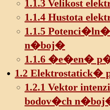
1.1.3 Velikost ele
1.1.4 Hustota ele
1.1.5 Potenci�ln� 
n�boj�
1.1.6 �e�en� p
1.2 Elektrostatick� 
1.2.1 Vektor intenz
bodov�ch n�boj