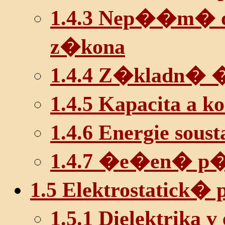
1.4.3 Nep��m� 
z�kona
1.4.4 Z�kladn� �l
1.4.5 Kapacita a 
1.4.6 Energie sou
1.4.7 �e�en� p
1.5 Elektrostatick� 
1.5.1 Dielektrika v