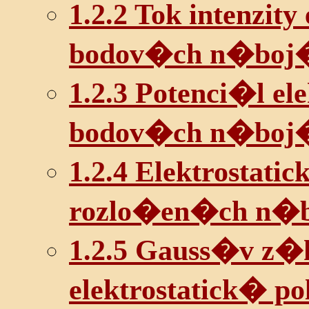
1.2.2 Tok intenzity
bodov�ch n�boj
1.2.3 Potenci�l el
bodov�ch n�boj
1.2.4 Elektrostati
rozlo�en�ch n�
1.2.5 Gauss�v z�
elektrostatick� po