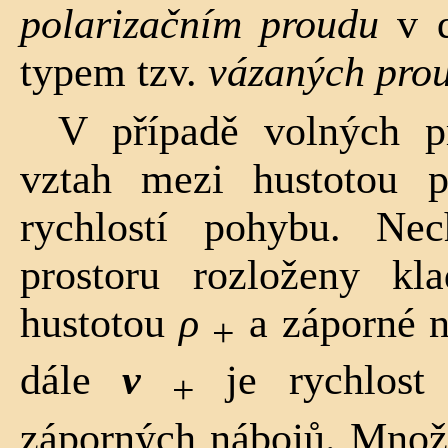
polarizačním proudu
v d
typem tzv.
vázaných pro
V případě volných p
vztah mezi hustotou p
rychlostí pohybu. N
prostoru rozlo­ženy k
hustotou
ρ
a záporné n
+
dále
v
je rychlost
+
záporných nábojů. Množ