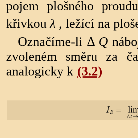
pojem plošného prou
křivkou
λ
, ležící na plo
Označíme-li Δ
Q
náboj
zvoleném směru za ča
analogicky k
(3.2)