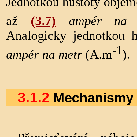
Jednotkou hustoty objem
až
(3.7)
ampér na m
Analogicky jednotkou h
-1
ampér na metr
(A.m
).
3.1.2
Mechanismy 