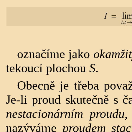
označíme jako
okamžit
tekoucí plochou
S
.
Obecně je třeba považ
Je-li proud skutečně s
nestacionárním proudu
,
nazý­váme
proudem stac