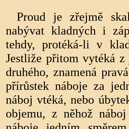
Proud je zřejmě skal
nabývat kladných i zá
tehdy, protéká-li v kl
Jestliže při­tom vytéká 
druhého, znamená pravá
přírůstek náboje za je
náboj vtéká, nebo úbyte
objemu, z něhož náboj
náboje jedním směrem 