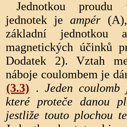
Jednotkou proudu 
jednotek je
ampér
(A),
základní jednotkou
magnetických účinků pr
Dodatek 2). Vztah m
náboje coulombem je d
(3.3)
.
Jeden coulomb j
které proteče danou p
jestliže touto plochou 