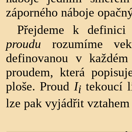
záporného náboje opačn
Přejdeme k definici
proudu
rozumíme vekt
definovanou v každé
proudem, která popisuj
ploše. Proud
I
tekoucí l
i
lze pak vyjádřit vztahem