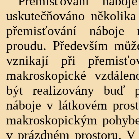
Přemisťování nábo
uskutečňováno několika
přemisťování náboje 
proudu. Přede­vším můž
vznikají při přemisť
makroskopické vzdálen
být realizovány buď 
náboje v látkovém prostř
makrosko­pickým pohybe
v prázdném prostoru. V