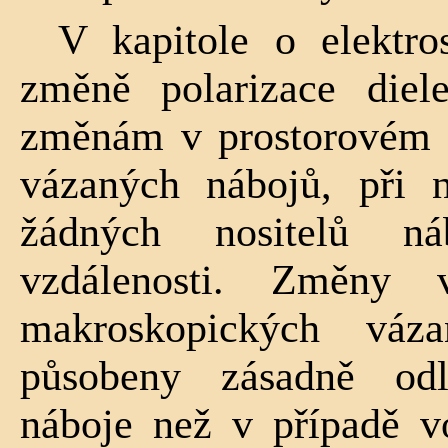
V kapitole o elektros
změně polarizace diel
změnám v prostorovém 
vázaných nábojů, při 
žádných nositelů ná
vzdálenosti. Změny 
makroskopických váz
působeny zásadně od
náboje než v případě 