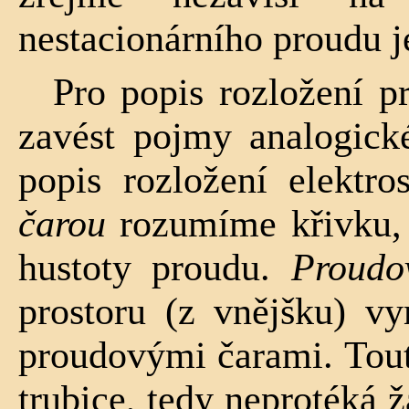
nestacionárního proudu je
Pro popis rozložení p
zavést pojmy analogické
popis rozložení elektro
ča­rou
rozumíme křivku, 
hustoty proudu.
Proudo
prostoru (z vnějšku) v
prou­dovými čarami. Tout
trubice, tedy neprotéká 