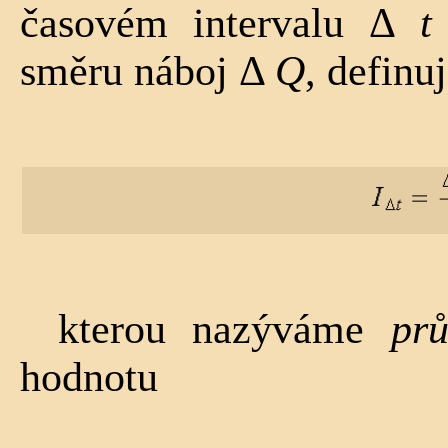
časovém intervalu Δ
t
směru náboj Δ
Q
, definu
kterou nazýváme
pr
hodnotu