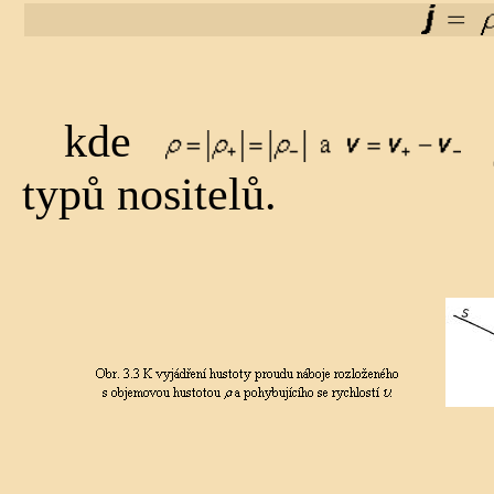
kde
j
typů nositelů.