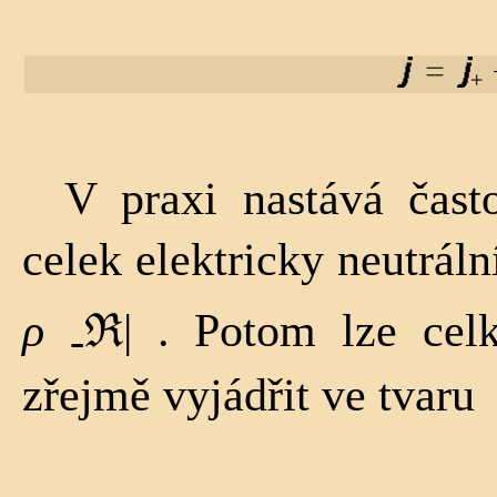
V praxi nastává čast
celek elektricky neutráln
ρ
ℜ| . Potom lze cel
-
zřejmě vyjád­řit ve tvaru