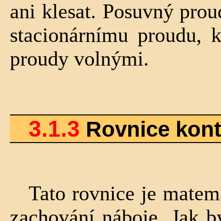
ani klesat. Posuvný prou
stacionárnímu proudu, k
proudy volnými.
3.1.3
Rovnice kont
Tato rovnice je mate
zachování náboje. Jak b