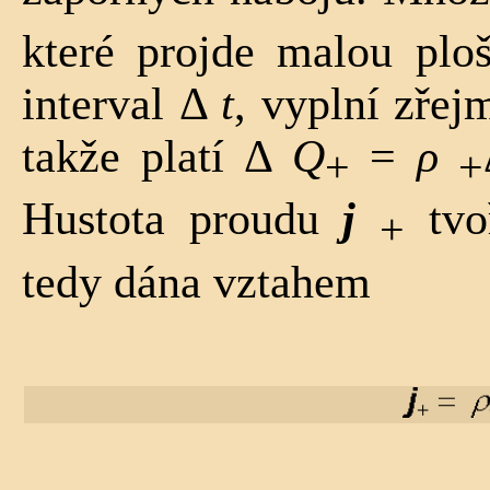
které projde malou pl
interval Δ
t
, vyplní zře
takže platí Δ
Q
=
ρ
+
+
Hustota proudu
j
tvo
+
tedy dána vzta­hem