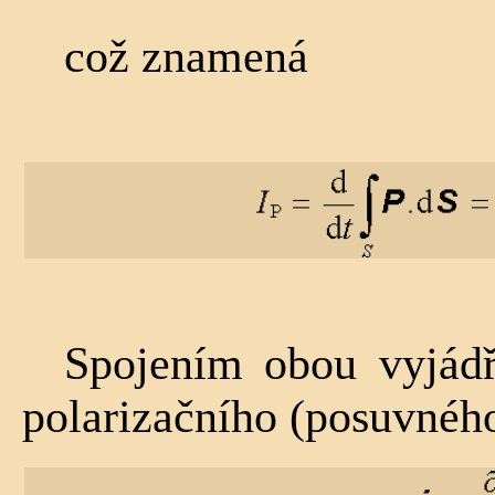
což znamená
Spojením obou vyjádř
polarizačního (posuvnéh