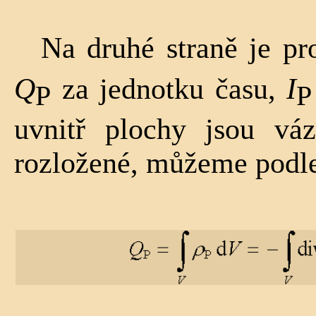
Na druhé straně je p
Q
za jednotku času,
I
P
P
uvnitř plochy jsou vá
rozložené, můžeme podle 