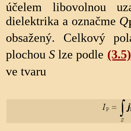
účelem libovolnou u
dielektrika a označme
Q
obsažený. Celkový pol
plochou
S
lze podle
(3.5
ve tvaru