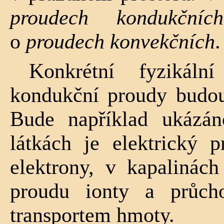
proudech kondukčních
o
proudech kon­vekčních
.
Konkrétní fyzikáln
kondukční proudy budou 
Bude například ukázá
látkách je elektrický 
elektrony, v kapalinách
proudu ionty a průch
transportem hmoty.