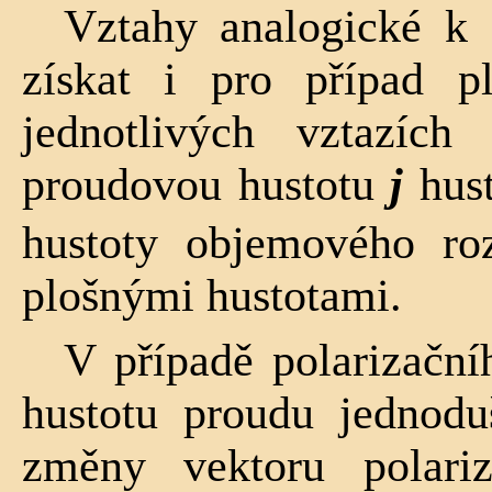
Vztahy analogické k
získat i pro případ p
jednotlivých vztazích
proudovou hus­totu
j
hus
hustoty objemového roz
plošnými hustotami.
V případě polarizační
hustotu proudu jednodu
změny vektoru polari