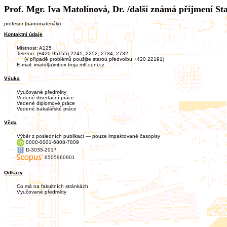
Prof. Mgr. Iva Matolínová, Dr. /další známá příjmení St
profesor (nanomateriály)
Kontaktní údaje
Místnost: A125
Telefon: (+420 95155) 2241, 2252, 2734, 2732
(v případě problémů použijte starou předvolbu +420 22191)
E-mail:
imatol(a)mbox.troja.mff.cuni.cz
Výuka
Vyučované předměty
Vedené disertační práce
Vedené diplomové práce
Vedené bakalářské práce
Věda
Výběr z posledních publikací — pouze impaktované časopisy
0000-0001-6808-7809
D-3035-2017
6505960901
Odkazy
Co má na fakultních stránkách
Vyučované předměty