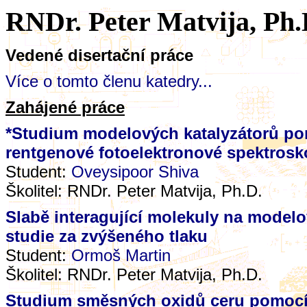
RNDr. Peter Matvija, Ph.
Vedené disertační práce
Více o tomto členu katedry...
Zahájené práce
*Studium modelových katalyzátorů po
rentgenové fotoelektronové spektrosk
Student:
Oveysipoor Shiva
Školitel:
RNDr. Peter Matvija, Ph.D.
Slabě interagující molekuly na mode
studie za zvýšeného tlaku
Student:
Ormoš Martin
Školitel:
RNDr. Peter Matvija, Ph.D.
Studium směsných oxidů ceru pomocí