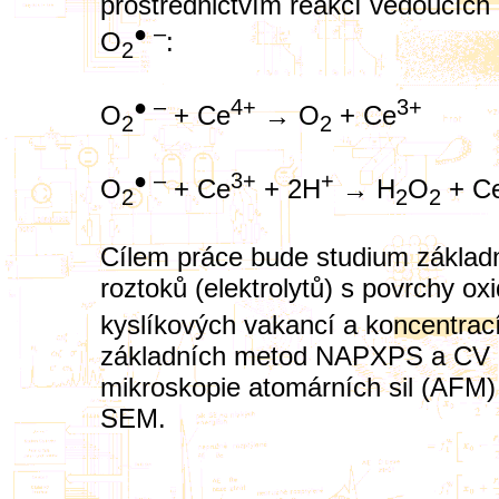
prostřednictvím reakcí vedoucích 
● –
O
:
2
● –
4+
3+
O
+ Ce
→ O
+ Ce
2
2
● –
3+
+
O
+ Ce
+ 2H
→ H
O
+ C
2
2
2
Cílem práce bude studium základ
roztoků (elektrolytů) s povrchy ox
kyslíkových vakancí a koncentrac
základních metod NAPXPS a CV 
mikroskopie atomárních sil (AFM)
SEM.