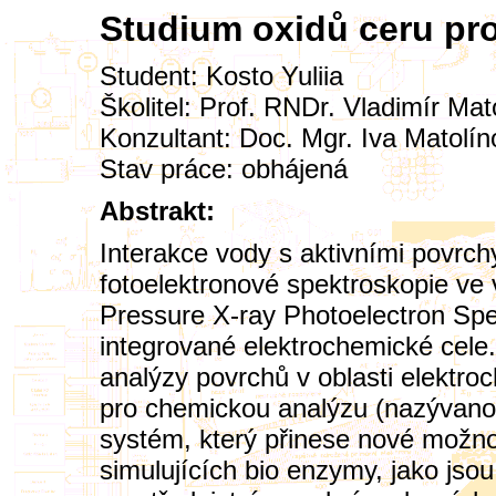
Studium oxidů ceru pro
Student:
Kosto Yuliia
Školitel:
Prof. RNDr. Vladimír Mat
Konzultant:
Doc. Mgr. Iva Matolín
Stav práce: obhájená
Abstrakt:
Interakce vody s aktivními povr
fotoelektronové spektroskopie v
Pressure X-ray Photoelectron Spe
integrované elektrochemické cel
analýzy povrchů v oblasti elektro
pro chemickou analýzu (nazývanou
systém, který přinese nové možnost
simulujících bio enzymy, jako jso