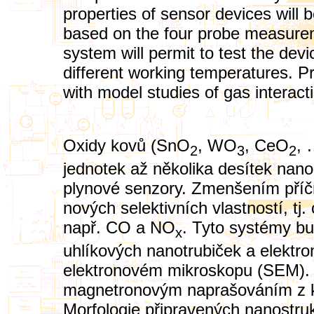
properties of sensor devices will 
based on the four probe measureme
system will permit to test the de
different working temperatures. Pr
with model studies of gas interact
Oxidy kovů (SnO
, WO
, CeO
, 
2
3
2
jednotek až několika desítek nano
plynové senzory. Zmenšením příč
nových selektivních vlastností, tj. 
např. CO a NO
. Tyto systémy b
x
uhlíkových nanotrubiček a elektro
elektronovém mikroskopu (SEM). 
magnetronovým naprašováním z ko
Morfologie připravených nanostr