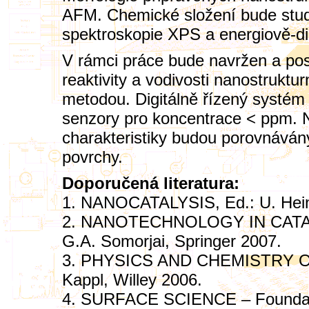
AFM. Chemické složení bude stud
spektroskopie XPS a energiově-di
V rámci práce bude navržen a po
reaktivity a vodivosti nanostrukt
metodou. Digitálně řízený systém
senzory pro koncentrace < ppm. 
charakteristiky budou porovnáván
povrchy.
Doporučená literatura:
1. NANOCATALYSIS, Ed.: U. Hein
2. NANOTECHNOLOGY IN CATALYSI
G.A. Somorjai, Springer 2007.
3. PHYSICS AND CHEMISTRY OF 
Kappl, Willey 2006.
4. SURFACE SCIENCE – Foundatio