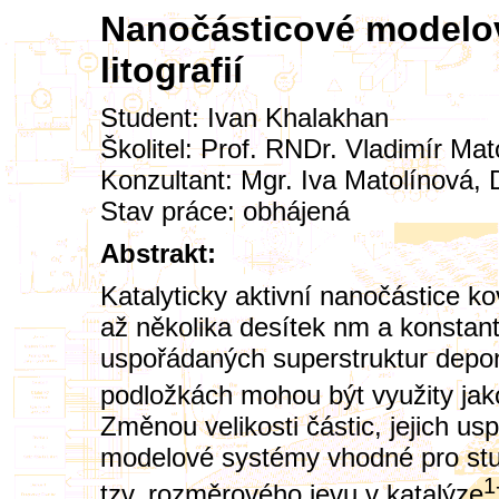
Nanočásticové modelové
litografií
Student:
Ivan Khalakhan
Školitel:
Prof. RNDr. Vladimír Mat
Konzultant:
Mgr. Iva Matolínová, 
Stav práce: obhájená
Abstrakt:
Katalyticky aktivní nanočástice ko
až několika desítek nm a konstant
uspořádaných superstruktur dep
podložkách mohou být využity jak
Změnou velikosti částic, jejich usp
modelové systémy vhodné pro stu
1
tzv. rozměrového jevu v katalýze