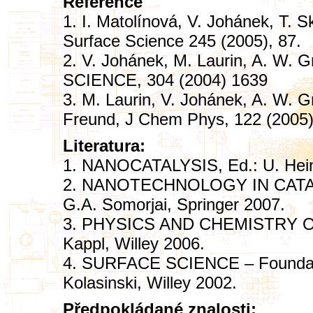
Reference
1. I. Matolínová, V. Johánek, T. S
Surface Science 245 (2005), 87.
2. V. Johánek, M. Laurin, A. W. G
SCIENCE, 304 (2004) 1639
3. M. Laurin, V. Johánek, A. W. G
Freund, J Chem Phys, 122 (2005
Literatura:
1. NANOCATALYSIS, Ed.: U. Hein
2. NANOTECHNOLOGY IN CATALYSI
G.A. Somorjai, Springer 2007.
3. PHYSICS AND CHEMISTRY OF 
Kappl, Willey 2006.
4. SURFACE SCIENCE – Foundatio
Kolasinski, Willey 2002.
Předpokládané znalosti: