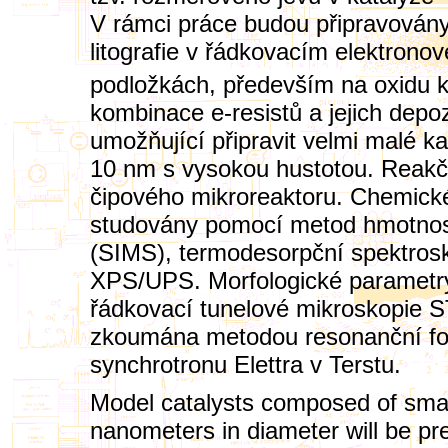
V rámci práce budou připravován
litografie v řádkovacím elektron
podložkách, především na oxidu 
kombinace e-resistů a jejich depo
umožňující připravit velmi malé k
10 nm s vysokou hustotou. Reakč
čipového mikroreaktoru. Chemické
studovány pomocí metod hmotnost
(SIMS), termodesorpční spektrosk
XPS/UPS. Morfologické paramet
řádkovací tunelové mikroskopie 
zkoumána metodou resonanční fot
synchrotronu Elettra v Terstu.
Model catalysts composed of small
nanometers in diameter will be pr