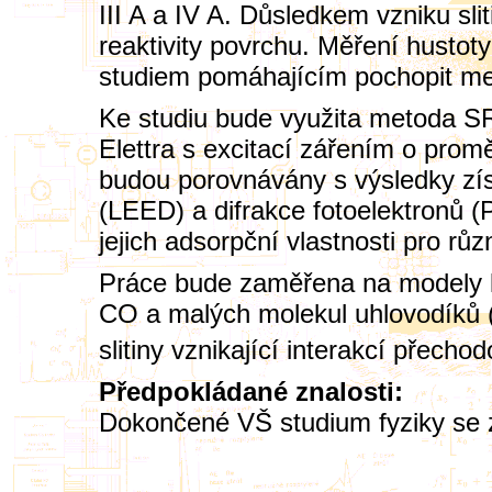
III A a IV A. Důsledkem vzniku sl
reaktivity povrchu. Měření hustot
studiem pomáhajícím pochopit m
Ke studiu bude využita metoda 
Elettra s excitací zářením o pro
budou porovnávány s výsledky zís
(LEED) a difrakce fotoelektronů (
jejich adsorpční vlastnosti pro rů
Práce bude zaměřena na modely k
CO a malých molekul uhlovodíků
slitiny vznikající interakcí přech
Předpokládané znalosti:
Dokončené VŠ studium fyziky se 