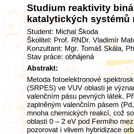
Studium reaktivity bin
katalytických systém
Student:
Michal Škoda
Školitel:
Prof. RNDr. Vladimír Mat
Konzultant: Mgr. Tomáš Skála, PhD
Stav práce: obhájená
Abstrakt:
Metoda fotoelektronové spektros
(SRPES) ve VUV oblasti je význa
valenčním pásu pevných látek. Př
zaplněným valenčním pásem (Pd, Pt
mnoha chemických reakcí, což sou
oblasti 0 – 2 eV pod Fermiho mez
pozorovat i vlivem hybridizace orbi