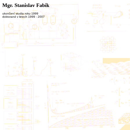
Mgr. Stanislav Fabík
ukončení studia roku 1999
doktorand v letech 1999 - 2007