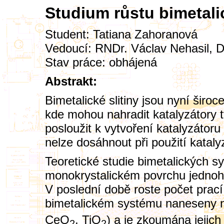
Studium růstu bimetal
Student:
Tatiana Zahoranová
Vedoucí:
RNDr. Václav Nehasil, D
Stav práce: obhájená
Abstrakt:
Bimetalické slitiny jsou nyní širo
kde mohou nahradit katalyzátory 
posloužit k vytvoření katalyzátoru
nelze dosáhnout při použití katal
Teoretické studie bimetalických 
monokrystalickém povrchu jednoho
V poslední době roste počet prac
bimetalickém systému naneseny n
CeO
, TiO
) a je zkoumána jejich
2
2