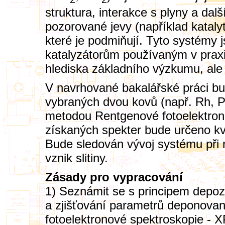
struktura, interakce s plyny a dal
pozorované jevy (například kataly
které je podmiňují. Tyto systémy j
katalyzátorům používaným v prax
hlediska základního výzkumu, ale i
V navrhované bakalářské práci bu
vybraných dvou kovů (např. Rh, Pd
metodou Rentgenové fotoelektrono
získaných spekter bude určeno kva
Bude sledován vývoj systému při 
vznik slitiny.
Zásady pro vypracování
1) Seznámit se s principem depo
a zjišťování parametrů deponova
fotoelektronové spektroskopie - 