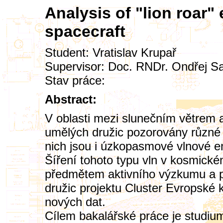
Analysis of "lion roar
spacecraft
Student:
Vratislav Krupař
Supervisor:
Doc. RNDr. Ondřej San
Stav práce:
Abstract:
V oblasti mezi slunečním větrem
umělých družic pozorovány různé 
nich jsou i úzkopasmové vlnové em
Šíření tohoto typu vln v kosmick
předmětem aktivního výzkumu a pr
družic projektu Cluster Evropské
nových dat.
Cílem bakalářské práce je studium