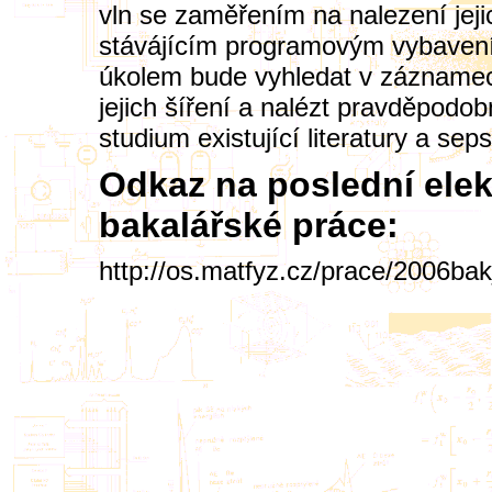
vln se zaměřením na nalezení jej
stávájícím programovým vybavení
úkolem bude vyhledat v záznamech 
jejich šíření a nalézt pravděpodo
studium existující literatury a sep
Odkaz na poslední ele
bakalářské práce:
http://os.matfyz.cz/prace/2006ba