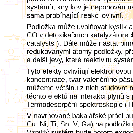
systémů, kdy kov je deponován na 
sama probíhající reakci ovlivní.
Podložka může uvolňovat kyslík a
CO v detoxikačních katalyzátorec
catalysts“). Dále může nastat bim
redukovanými atomy podložky, př
a další jevy, které reaktivitu systé
Tyto efekty ovlivňují elektronovou 
koncentrace, tvar valenčního pás
můžeme většinu z nich studovat m
těchto efektů na interakci plyn
Termodesorpční spektroskopie (T
V navrhované bakalářské práci bu
Cu, Ni, Ti, Sn, V, Ga) na podlož
Vzniklý systém bude potom expo