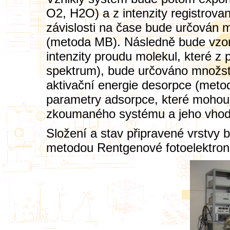
O2, H2O) a z intenzity registrov
závislosti na čase bude určován
(metoda MB). Následně bude vzorek
intenzity proudu molekul, které z
spektrum), bude určováno množst
aktivační energie desorpce (meto
parametry adsorpce, které mohou b
zkoumaného systému a jeho vhodno
Složení a stav připravené vrstvy
metodou Rentgenové fotoelektron