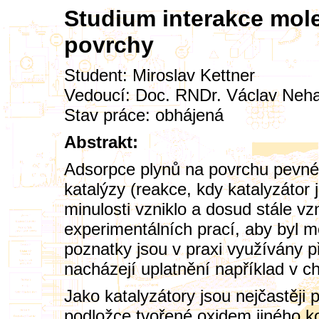
Studium interakce mole
povrchy
Student:
Miroslav Kettner
Vedoucí:
Doc. RNDr. Václav Nehas
Stav práce: obhájená
Abstrakt:
Adsorpce plynů na povrchu pevné 
katalýzy (reakce, kdy katalyzátor j
minulosti vzniklo a dosud stále vz
experimentálních prací, aby byl 
poznatky jsou v praxi využívány př
nacházejí uplatnění například v
Jako katalyzátory jsou nejčastěj
podložce tvořené oxidem jiného ko