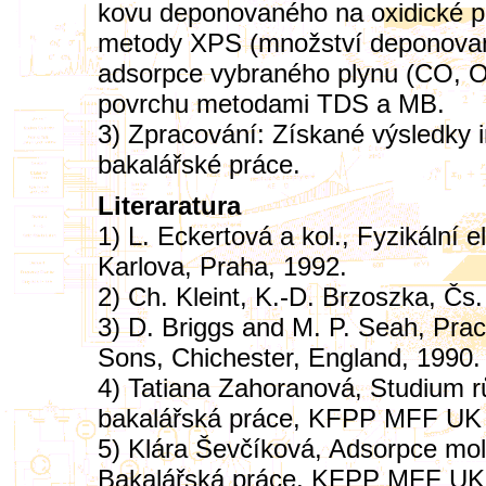
kovu deponovaného na oxidické po
metody XPS (množství deponované
adsorpce vybraného plynu (CO, O2
povrchu metodami TDS a MB.
3) Zpracování: Získané výsledky i
bakalářské práce.
Literaratura
1) L. Eckertová a kol., Fyzikální e
Karlova, Praha, 1992.
2) Ch. Kleint, K.-D. Brzoszka, Čs.
3) D. Briggs and M. P. Seah, Prac
Sons, Chichester, England, 1990.
4) Tatiana Zahoranová, Studium r
bakalářská práce, KFPP MFF UK 
5) Klára Ševčíková, Adsorpce mol
Bakalářská práce, KFPP MFF UK 