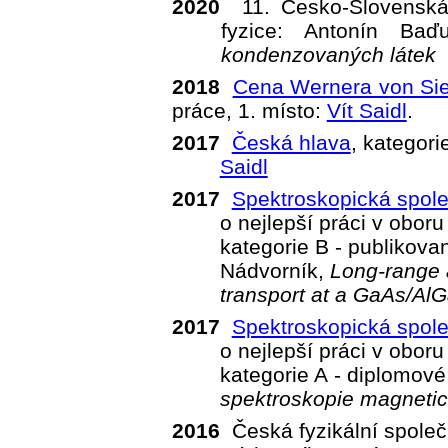
2020
11. Česko-Slovensk
fyzice: Antonín Baď
kondenzovaných látek
2018
Cena Wernera von Si
práce, 1. místo:
Vít Saidl
.
2017
Česká hlava
, kategor
Saidl
2017
Spektroskopická spol
o nejlepší práci v obor
kategorie B - publikov
Nádvorník,
Long-range 
transport at a GaAs/Al
2017
Spektroskopická spol
o nejlepší práci v obor
kategorie A - diplomové
spektroskopie magnetic
2016
Česká fyzikální společ