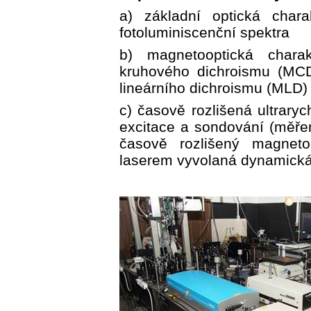
a) základní optická chara
fotoluminiscenční spektra
b) magnetooptická chara
kruhového dichroismu (MC
lineárního dichroismu (MLD)
c) časově rozlišená ultrary
excitace a sondování (měřen
časově rozlišený magnet
laserem vyvolaná dynamická