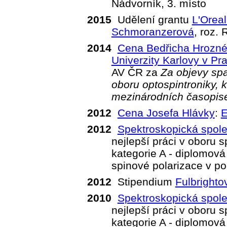
Nádvorník, 3. místo
2015
Udělení grantu
L'Orea
Schmoranzerová
, roz.
2014
Cena Bedřicha Hrozn
Univerzity Karlovy v Pr
AV ČR za
Za objevy spa
oboru optospintroniky, k
mezinárodních časopis
2012
Cena Josefa Hlávky
:
E
2012
Spektroskopická spol
nejlepší práci v oboru 
kategorie A - diplomov
spinové polarizace v po
2012
Stipendium
Fulbrighto
2010
Spektroskopická spol
nejlepší práci v oboru 
kategorie A - diplomová