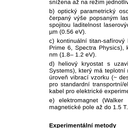
snížena až na režim jednotli
b) optický parametrický osc
čerpaný výše popsaným la
spojitou laditelnost lasero
µm (0.56 eV).
c) kontinuální titan-safírov
Prime 6, Spectra Physics), 
nm (1.8– 1.2 eV).
d) heliový kryostat s uz
Systems), který má teplotní
úroveň vibrací vzorku (~ de
pro standardní transportní/
kabel pro elektrické experi
e) elektromagnet (Walker S
magnetické pole až do 1.5 T.
Experimentální metody