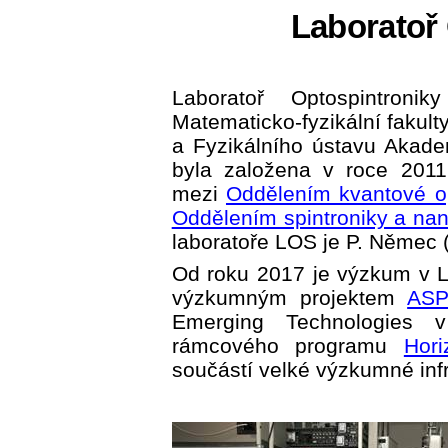
Laboratoř
Laboratoř Optospintroni
Matematicko-fyzikální fakult
a Fyzikálního ústavu Akad
byla založena v roce 2011
mezi
Oddělením kvantové op
Oddělením spintroniky a nan
laboratoře LOS je P. Němec 
Od roku 2017 je výzkum v 
výzkumným projektem
ASP
Emerging Technologies v
rámcového programu
Hor
součástí velké výzkumné inf