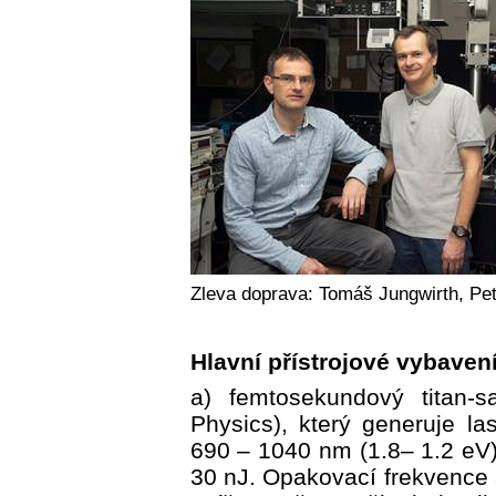
Zleva doprava: Tomáš Jungwirth, Pe
Hlavní přístrojové vybaven
a) femtosekundový titan-s
Physics), který generuje l
690 – 1040 nm (1.8– 1.2 eV),
30 nJ. Opakovací frekvence